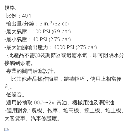
規格:
-比例：40:1
-輸出量/分鐘：5 in. ³ (82 cc)
-最大氣壓：100 PSI (6.9 bar)
-最小氣壓：40 PSI (2.75 bar)
-最大油脂輸出壓力：4000 PSI (275 bar)
-此產品不需加裝調節器或過濾水氣，即可阻隔水分
接觸到泵浦。
-專業的閥門活塞設計。
-比其他產品操作簡單，體積輕巧，使用上相當便
利。
-低噪音。
-適用於抽取 00#〜2# 黃油、機械用油及潤滑油。
-適用對象 : 農機、拖車、堆高機、挖土機、堆土機、
大客貨車、汽車修護廠。