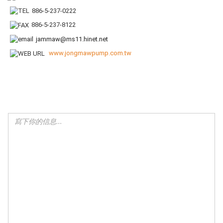
886-5-237-0222
886-5-237-8122
jammaw@ms11.hinet.net
www.jongmawpump.com.tw