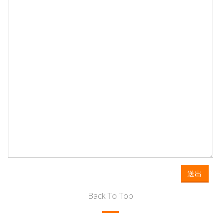
送出
Back To Top