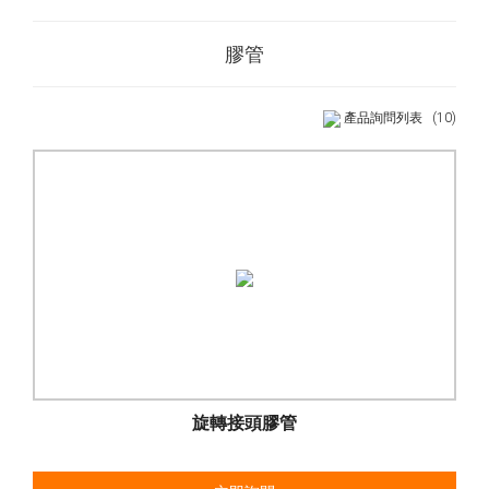
膠管
產品詢問列表
(10)
旋轉接頭膠管